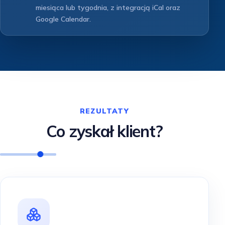
miesiąca lub tygodnia, z integracją iCal oraz
Google Calendar.
REZULTATY
Co zyskał klient?