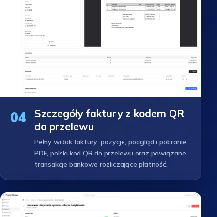
Szczegóły faktury z kodem QR
04
do przelewu
Pełny widok faktury: pozycje, podgląd i pobranie
PDF, polski kod QR do przelewu oraz powiązane
transakcje bankowe rozliczające płatność.