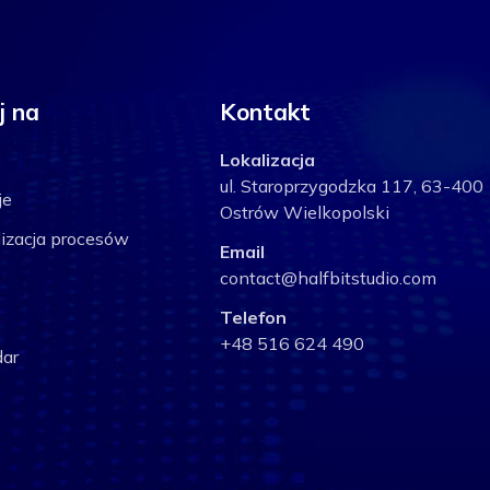
j na
Kontakt
Lokalizacja
ul. Staroprzygodzka 117, 63-400
je
Ostrów Wielkopolski
izacja procesów
Email
contact@halfbitstudio.com
Telefon
+48 516 624 490
ar