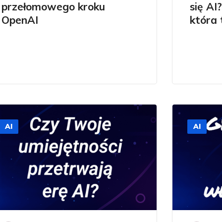
przełomowego kroku
się AI
OpenAI
która 
AI
AI