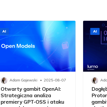
AI
AI
Adam Gajewski
2025-08-07
Ada
Otwarty gambit OpenAI:
Dogłę
Strategiczna analiza
Proto
premiery GPT-OSS i ataku
gambi