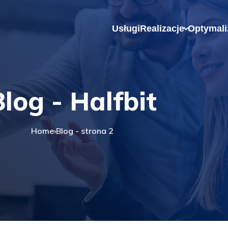
Usługi
Realizacje
Optymali
log - Halfbit
Home
›
Blog - strona 2