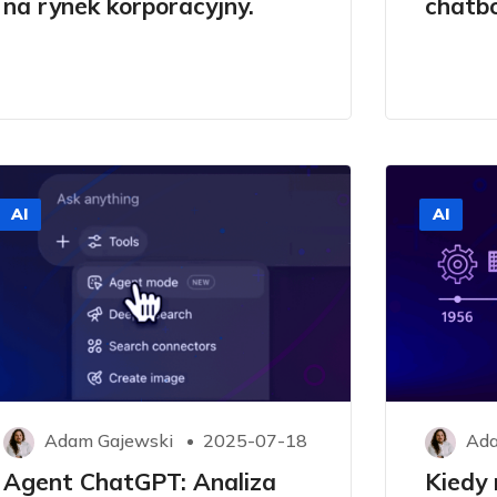
na rynek korporacyjny.
chatb
AI
AI
Adam Gajewski
2025-07-18
Ada
Agent ChatGPT: Analiza
Kiedy