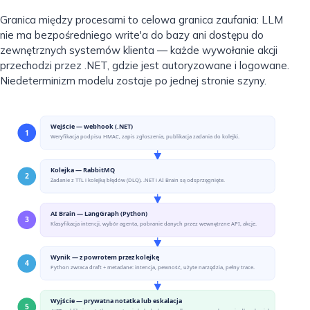
Granica między procesami to celowa granica zaufania: LLM
nie ma bezpośredniego write'a do bazy ani dostępu do
zewnętrznych systemów klienta — każde wywołanie akcji
przechodzi przez .NET, gdzie jest autoryzowane i logowane.
Niedeterminizm modelu zostaje po jednej stronie szyny.
Wejście — webhook (.NET)
1
Weryfikacja podpisu HMAC, zapis zgłoszenia, publikacja zadania do kolejki.
Kolejka — RabbitMQ
2
Zadanie z TTL i kolejką błędów (DLQ). .NET i AI Brain są odsprzęgnięte.
AI Brain — LangGraph (Python)
3
Klasyfikacja intencji, wybór agenta, pobranie danych przez wewnętrzne API, akcje.
Wynik — z powrotem przez kolejkę
4
Python zwraca draft + metadane: intencja, pewność, użyte narzędzia, pełny trace.
Wyjście — prywatna notatka lub eskalacja
5