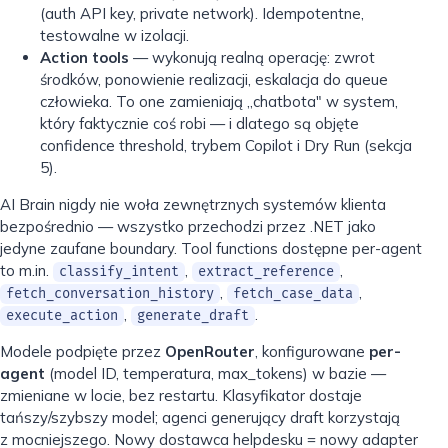
(auth API key, private network). Idempotentne,
testowalne w izolacji.
Action tools
— wykonują realną operację: zwrot
środków, ponowienie realizacji, eskalacja do queue
człowieka. To one zamieniają „chatbota" w system,
który faktycznie coś robi — i dlatego są objęte
confidence threshold, trybem Copilot i Dry Run (sekcja
5).
AI Brain nigdy nie woła zewnętrznych systemów klienta
bezpośrednio — wszystko przechodzi przez .NET jako
jedyne zaufane boundary. Tool functions dostępne per-agent
to m.in.
,
,
classify_intent
extract_reference
,
,
fetch_conversation_history
fetch_case_data
,
.
execute_action
generate_draft
Modele podpięte przez
OpenRouter
, konfigurowane
per-
agent
(model ID, temperatura, max_tokens) w bazie —
zmieniane w locie, bez restartu. Klasyfikator dostaje
tańszy/szybszy model; agenci generujący draft korzystają
z mocniejszego. Nowy dostawca helpdesku = nowy adapter