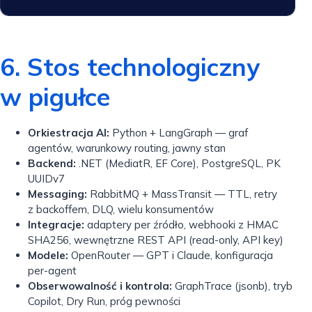
6. Stos technologiczny
w pigułce
Orkiestracja AI:
Python + LangGraph — graf
agentów, warunkowy routing, jawny stan
Backend:
.NET (MediatR, EF Core), PostgreSQL, PK
UUIDv7
Messaging:
RabbitMQ + MassTransit — TTL, retry
z backoffem, DLQ, wielu konsumentów
Integracje:
adaptery per źródło, webhooki z HMAC
SHA256, wewnętrzne REST API (read-only, API key)
Modele:
OpenRouter — GPT i Claude, konfiguracja
per-agent
Obserwowalność i kontrola:
GraphTrace (jsonb), tryb
Copilot, Dry Run, próg pewności