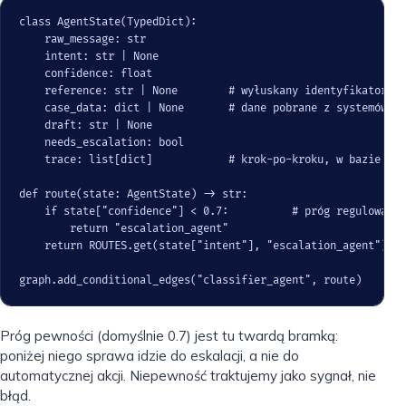
class AgentState(TypedDict):

    raw_message: str

    intent: str | None

    confidence: float

    reference: str | None        # wyłuskany identyfikator sp
    case_data: dict | None       # dane pobrane z systemów kl
    draft: str | None

    needs_escalation: bool

    trace: list[dict]            # krok-po-kroku, w bazie jak
def route(state: AgentState) -> str:

    if state["confidence"] < 0.7:          # próg regulowany 
        return "escalation_agent"

    return ROUTES.get(state["intent"], "escalation_agent")

graph.add_conditional_edges("classifier_agent", route)
Próg pewności (domyślnie 0.7) jest tu twardą bramką:
poniżej niego sprawa idzie do eskalacji, a nie do
automatycznej akcji. Niepewność traktujemy jako sygnał, nie
błąd.