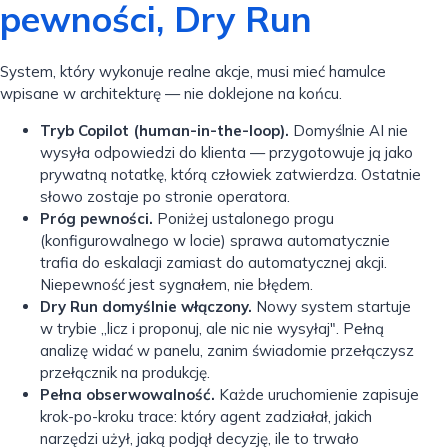
pewności, Dry Run
System, który wykonuje realne akcje, musi mieć hamulce
wpisane w architekturę — nie doklejone na końcu.
Tryb Copilot (human-in-the-loop).
Domyślnie AI nie
wysyła odpowiedzi do klienta — przygotowuje ją jako
prywatną notatkę, którą człowiek zatwierdza. Ostatnie
słowo zostaje po stronie operatora.
Próg pewności.
Poniżej ustalonego progu
(konfigurowalnego w locie) sprawa automatycznie
trafia do eskalacji zamiast do automatycznej akcji.
Niepewność jest sygnałem, nie błędem.
Dry Run domyślnie włączony.
Nowy system startuje
w trybie „licz i proponuj, ale nic nie wysyłaj". Pełną
analizę widać w panelu, zanim świadomie przełączysz
przełącznik na produkcję.
Pełna obserwowalność.
Każde uruchomienie zapisuje
krok-po-kroku trace: który agent zadziałał, jakich
narzędzi użył, jaką podjął decyzję, ile to trwało