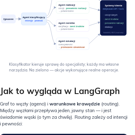
Agent realizacji
Systemy klienta
odczyt ·
ponowienie realizacji
dedykowane API + tools
→ potwierdzenie
· odczyt danych
Agent klasyfikujący
Zgłoszenie
· zwrot środków
intencja · pewność
Agent zwrotów
· ponowienie realizacji
weryfikacja ·
zwrot środków
· eskalacja
→ potwierdzenie
RabbitMQ · REST (read-only)
Agent eskalacji
ocena pewności
→
przekazanie człowiekowi
Klasyfikator kieruje sprawę do specjalisty; każdy ma własne
narzędzia. Na zielono — akcje wykonujące realne operacje.
Jak to wygląda w LangGraph
Graf to węzły (agenci) i
warunkowe krawędzie
(routing).
Między węzłami przepływa jeden, jawny stan — i jest
świadomie wąski (o tym za chwilę). Routing zależy od intencji
i pewności: