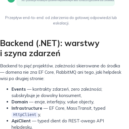
.NET publikuje notatkę w systemie helpdeskowym albo oznacza zgłoszenie dla człowieka.
Przepływ end-to-end: od zdarzenia do gotowej odpowiedzi lub
eskalacji.
Backend (.NET): warstwy
i szyna zdarzeń
Backend to pięć projektów, zależności skierowane do środka
— domena nie zna EF Core, RabbitMQ ani tego, jaki helpdesk
wisi po drugiej stronie:
Events
— kontrakty zdarzeń, zero zależności;
subskrybuje je dowolny konsument,
Domain
— encje, interfejsy, value objecty,
Infrastructure
— EF Core, MassTransit, typed
y,
HttpClient
ApiClient
— typed client do REST-owego API
helpdesku,