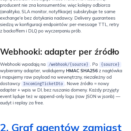
producent nie zna konsumentów, więc kolejny odbiorca
(analityka, SLA monitor, notyfikacje) subskrybuje te same
exchange'e bez dotykania nadawcy. Delivery guarantees
siedzą w konfiguracji endpointów: per-message TTL, retry
z backoffem i DLQ po wyczerpaniu prób.
Webhooki: adapter per źródło
Webhooki wpadają na
. Po
/webhook/{source}
{source}
wybieramy adapter, walidujemy
HMAC SHA256
z nagłówka
i mapujemy raw payload na wewnętrzny, niezależny od
dostawcy
. Nowe źródło = nowy
IncomingTicketDto
adapter + wpis w DI, bez ruszania domeny. Każdy przyjęty
event ląduje też w append-only logu (raw JSON w jsonb) —
audyt i replay za free.
2. Graf agentów zamiast