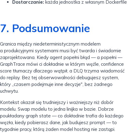
Dostarczanie:
każda jednostka z własnym Dockerfile
7. Podsumowanie
Granica między niedeterministycznym modelem
a produkcyjnymi systemami musi być twarda i świadomie
zaprojektowana. Kiedy agent popełni błąd — a popełni —
GraphTrace mówi ci dokładnie w którym węźle, confidence
score tłumaczy dlaczego wątpił, a DLQ trzyma wiadomość
do replay. Bez tej obserwowalności debugujesz system,
który „czasem podejmuje inne decyzje", bez żadnego
uchwytu.
Kontekst okazał się trudniejszy i ważniejszy niż dobór
modelu. Swap modelu to jedna linijka w bazie. Dobrze
poukładany graph state — co dokładnie trafia do każdego
węzła, kiedy pobierasz dane, jak budujesz prompt — to
tygodnie pracy, którą żaden model hosting nie zastąpi.