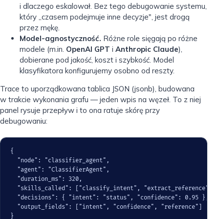
i dlaczego eskalował. Bez tego debugowanie systemu,
który „czasem podejmuje inne decyzje", jest drogą
przez mękę.
Model-agnostyczność.
Różne role sięgają po różne
modele (m.in.
OpenAI GPT
i
Anthropic Claude
),
dobierane pod jakość, koszt i szybkość. Model
klasyfikatora konfigurujemy osobno od reszty.
Trace to uporządkowana tablica JSON (jsonb), budowana
w trakcie wykonania grafu — jeden wpis na węzeł. To z niej
panel rysuje przepływ i to ona ratuje skórę przy
debugowaniu:
{

  "node": "classifier_agent",

  "agent": "ClassifierAgent",

  "duration_ms": 320,

  "skills_called": ["classify_intent", "extract_reference"],

  "decisions": { "intent": "status", "confidence": 0.95 },

  "output_fields": ["intent", "confidence", "reference"]

}