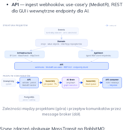
API
— ingest webhooków, use-case'y (MediatR), REST
dla GUI i wewnętrzne endpointy dla AI.
STRUKTURA PROJEKTÓW
zależy od
Events
kontrakty zdarzeń · zero zależności
Domain
encje · value objects · interfejsy repozytoriów
Infrastructure
ApiClient
EF Core · MassTransit · HttpClient
typed REST client helpdesku
API
webhooks · MediatR use-cases · REST GUI · endpointy dla AI
PRZEPŁYW KOMUNIKATÓW
API
AI Brain
API consumer
Zewnętrzny
RabbitMQ
RabbitMQ
validate · persist
LangGraph
note / eskalacja
system
job queue · TTL
result queue
MediatR handler
graph execution
→ Helpdesk
PostgreSQL
persist + audit log
Zależności między projektami (góra) i przepływ komunikatów przez
message broker (dół).
Szynę zdarzeń obsługuje MassTransit na RabbitMQ: