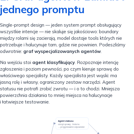
jednego promptu
Single-prompt design — jeden system prompt obsługujący
wszystkie intencje — nie skaluje się jakościowo: boundary
między rolami się zacierają, model dostaje tools których nie
potrzebuje i halucynuje tam, gdzie nie powinien. Podeszliśmy
odwrotnie:
graf wyspecjalizowanych agentów
.
Na wejściu stoi
agent klasyfikujący
. Rozpoznaje intencję
zgłoszenia i poziom pewności, po czym kieruje sprawę do
właściwego specjalisty. Każdy specjalista jest wąski: ma
jasną rolę i własny, ograniczony zestaw narzędzi. Agent
statusu nie potrafi zrobić zwrotu — i o to chodzi. Mniejsza
powierzchnia działania to mniej miejsca na halucynacje
i łatwiejsze testowanie.
Agent statusu
odczyt sprawy · historia
→ przygotowanie odpowiedzi