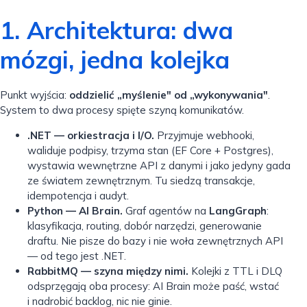
1. Architektura: dwa
mózgi, jedna kolejka
Punkt wyjścia:
oddzielić „myślenie" od „wykonywania"
.
System to dwa procesy spięte szyną komunikatów.
.NET — orkiestracja i I/O.
Przyjmuje webhooki,
waliduje podpisy, trzyma stan (EF Core + Postgres),
wystawia wewnętrzne API z danymi i jako jedyny gada
ze światem zewnętrznym. Tu siedzą transakcje,
idempotencja i audyt.
Python — AI Brain.
Graf agentów na
LangGraph
:
klasyfikacja, routing, dobór narzędzi, generowanie
draftu. Nie pisze do bazy i nie woła zewnętrznych API
— od tego jest .NET.
RabbitMQ — szyna między nimi.
Kolejki z TTL i DLQ
odsprzęgają oba procesy: AI Brain może paść, wstać
i nadrobić backlog, nic nie ginie.